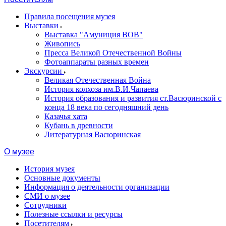
Правила посещения музея
Выставки
Выставка "Амуниция ВОВ"
Живопись
Пресса Великой Отечественной Войны
Фотоаппараты разных времен
Экскурсии
Великая Отечественная Война
История колхоза им.В.И.Чапаева
История образования и развития ст.Васюринской с
конца 18 века по сегодняшний день
Казачья хата
Кубань в древности
Литературная Васюринская
О музее
История музея
Основные документы
Информация о деятельности организации
СМИ о музее
Сотрудники
Полезные ссылки и ресурсы
Посетителям