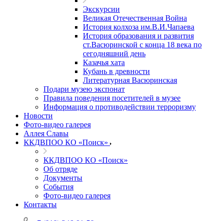
Экскурсии
Великая Отечественная Война
История колхоза им.В.И.Чапаева
История образования и развития
ст.Васюринской с конца 18 века по
сегодняшний день
Казачья хата
Кубань в древности
Литературная Васюринская
Подари музею экспонат
Правила поведения посетителей в музее
Информация о противодействии терроризму
Новости
Фото-видео галерея
Аллея Славы
ККДВПОО КО «Поиск»
ККДВПОО КО «Поиск»
Об отряде
Документы
События
Фото-видео галерея
Контакты