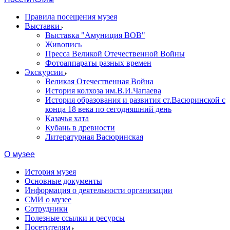
Правила посещения музея
Выставки
Выставка "Амуниция ВОВ"
Живопись
Пресса Великой Отечественной Войны
Фотоаппараты разных времен
Экскурсии
Великая Отечественная Война
История колхоза им.В.И.Чапаева
История образования и развития ст.Васюринской с
конца 18 века по сегодняшний день
Казачья хата
Кубань в древности
Литературная Васюринская
О музее
История музея
Основные документы
Информация о деятельности организации
СМИ о музее
Сотрудники
Полезные ссылки и ресурсы
Посетителям