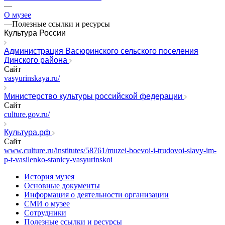
—
О музее
—
Полезные ссылки и ресурсы
Культура России
Администрация Васюринского сельского поселения
Динского района
Сайт
vasyurinskaya.ru/
Министерство культуры российской федерации
Сайт
culture.gov.ru/
Культура.рф
Сайт
www.culture.ru/institutes/58761/muzei-boevoi-i-trudovoi-slavy-im-
p-t-vasilenko-stanicy-vasyurinskoi
История музея
Основные документы
Информация о деятельности организации
СМИ о музее
Сотрудники
Полезные ссылки и ресурсы